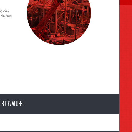
ojets,
 de nos
R L’ÉVALUER !