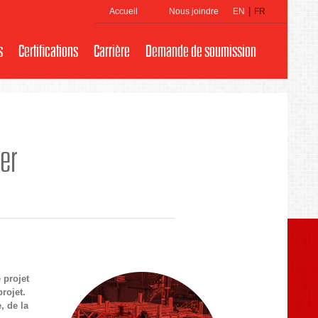
|
Accueil
Nous joindre
EN
FR
s
Certifications
Carrière
Demande de soumission
er
 projet
rojet.
, de la