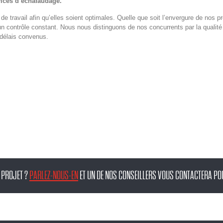
rvices d’échafaudage.
 travail afin qu’elles soient optimales. Quelle que soit l’envergure de nos pr
un contrôle constant. Nous nous distinguons de nos concurrents par la qualité
 délais convenus.
 PROJET ?
PARLEZ-NOUS-EN
ET UN DE NOS CONSEILLERS VOUS CONTACTERA POU