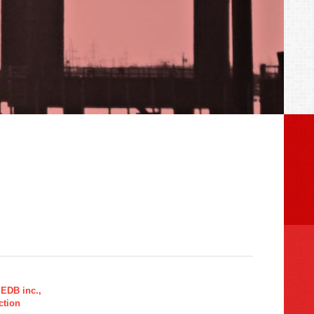
 EDB inc.,
ction