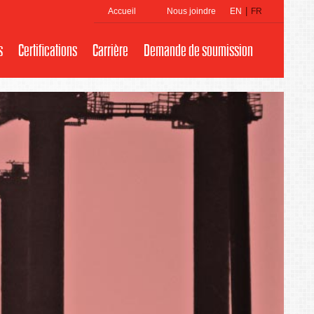
|
Accueil
Nous joindre
EN
FR
s
Certifications
Carrière
Demande de soumission