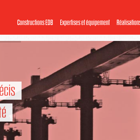
Constructions EDB
Expertises et équipement
Réalisation
écis
té